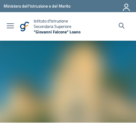
Vai ai contenuti
Vai al menu di navigazione
Vai al footer
Ministero dell'Istruzione e del Merito
Istituto d'Istruzione
Secondaria Superiore
"Giovanni Falcone" Loano
— Visita la pagina iniziale della scuola