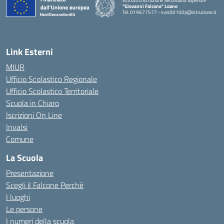
Istituto d'Istruzione Secondaria Superiore
"Giovanni Falcone" Loano
Tel. 019677577 - svis00100p@istruzione.it
— Visita la pagina iniziale della scuola
Link Esterni
MIUR
Ufficio Scolastico Regionale
Ufficio Scolastico Territoriale
Scuola in Chiaro
Iscrizioni On Line
Invalsi
Comune
La Scuola
Presentazione
Scegli il Falcone Perchè
I luoghi
Le persone
I numeri della scuola