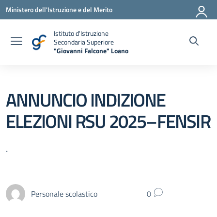
Vai ai contenuti
Vai al menu di navigazione
Vai al footer
Ministero dell'Istruzione e del Merito
Istituto d'Istruzione
Secondaria Superiore
"Giovanni Falcone" Loano
— Visita la pagina iniziale della scuola
ANNUNCIO INDIZIONE
ELEZIONI RSU 2025–FENSIR
.
Personale scolastico
0