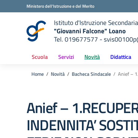
Vai ai contenuti
Vai al menu di navigazione
Vai al footer
Ministero dell'Istruzione e del Merito
Istituto d'Istruzione Secondari
"Giovanni Falcone" Loano
Tel. 019677577 - svis00100p@
— Visita la pagina iniziale del
ella scuola
Scuola
Servizi
Novità
Didattica
Home
Novità
Bacheca Sindacale
Anief – 
Anief – 1.RECUPE
INDENNITA’ SOSTI