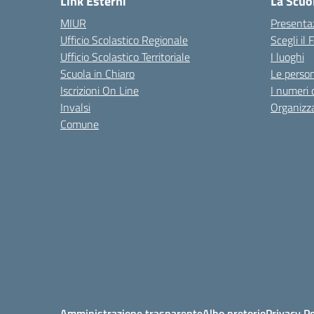
Link Esterni
La Scuo
MIUR
Presenta
Ufficio Scolastico Regionale
Scegli il
Ufficio Scolastico Territoriale
I luoghi
Scuola in Chiaro
Le perso
Iscrizioni On Line
I numeri 
Invalsi
Organizz
Comune
Amministrazione trasparente
Albo pretorio
Privacy Po