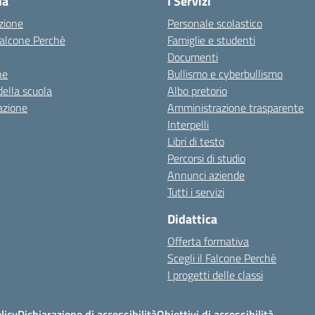
la
I Servizi
zione
Personale scolastico
 Falcone Perchè
Famiglie e studenti
Documenti
ne
Bullismo e cyberbullismo
della scuola
Albo pretorio
azione
Amministrazione trasparente
Interpelli
Libri di testo
Percorsi di studio
Annunci aziende
Tutti i servizi
Didattica
Offerta formativa
Scegli il Falcone Perchè
I progetti delle classi
licy
Dichiarazione di accessibilità
Obiettivi di accessibilità