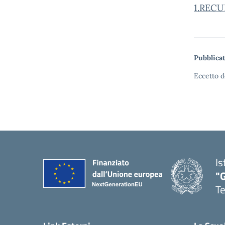
1.REC
Pubblicat
Eccetto d
Is
"
T
— 