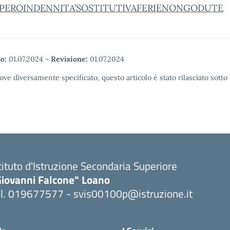
UPEROINDENNITA’SOSTITUTIVAFERIENONGODUTE
o:
01.07.2024
-
Revisione:
01.07.2024
ove diversamente specificato, questo articolo è stato rilasciato sott
tituto d'Istruzione Secondaria Superiore
Giovanni Falcone" Loano
el. 019677577 - svis00100p@istruzione.it
Visita la pagina iniziale della scuola