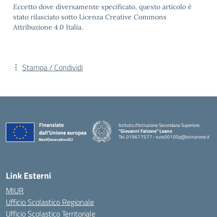
Eccetto dove diversamente specificato, questo articolo è
stato rilasciato sotto Licenza Creative Commons
Attribuzione 4.0 Italia.
Stampa / Condividi
Istituto d'Istruzione Secondaria Superiore
"Giovanni Falcone" Loano
Tel. 019677577 - svis00100p@istruzione.it
— Visita la pagina iniziale della scuola
Link Esterni
MIUR
Ufficio Scolastico Regionale
Ufficio Scolastico Territoriale