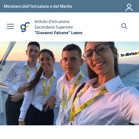
Vai ai contenuti
Vai al menu di navigazione
Vai al footer
Ministero dell'Istruzione e del Merito
Istituto d'Istruzione
Secondaria Superiore
"Giovanni Falcone" Loano
— Visita la pagina iniziale della scuola