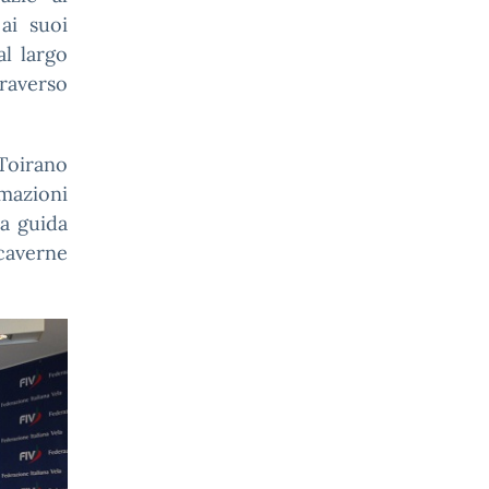
ai suoi
al largo
traverso
Toirano
mazioni
la guida
caverne