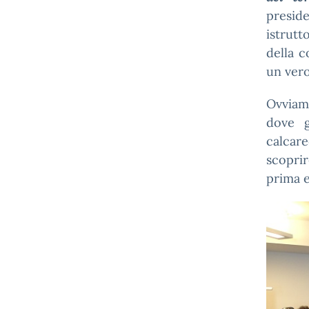
presid
istrutt
della c
un vero
Ovviam
dove g
calcare
scopri
prima e