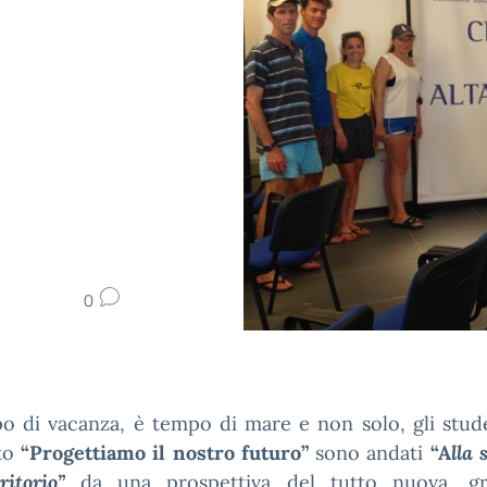
0
o di vacanza, è tempo di mare e non solo, gli stud
to
“Progettiamo il nostro futuro”
sono andati
“A
lla 
ritorio”
da una prospettiva del tutto nuova, gr