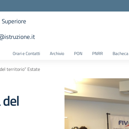
a Superiore
istruzione.it
la scuola
Orari e Contatti
Archivio
PON
PNRR
Bacheca 
del territorio” Estate
 del