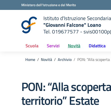
Vai ai contenuti
Vai al menu di navigazione
Vai al footer
Ministero dell'Istruzione e del Merito
Istituto d'Istruzione Secondari
"Giovanni Falcone" Loano
Tel. 019677577 - svis00100p@
— Visita la pagina iniziale del
ella scuola
Scuola
Servizi
Novità
Didattica
Home
Novità
Archivio
PON: “Alla scoperta 
PON: “Alla scoperta
territorio” Estate