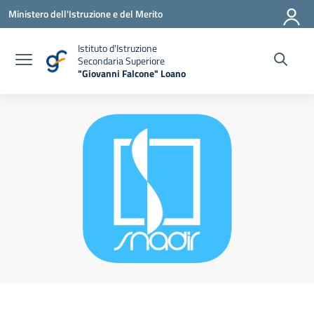
Vai ai contenuti
Vai al menu di navigazione
Vai al footer
Ministero dell'Istruzione e del Merito
Istituto d'Istruzione
Secondaria Superiore
"Giovanni Falcone" Loano
— Visita la pagina iniziale della scuola