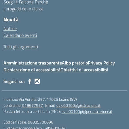
Scegli il Falcone Perchè
I progetti delle classi
Novità
Notizie
Calendario eventi
Tutti gli argomenti
Amministrazione trasparente
Albo pretorio
Privacy Policy
Dichiarazione di accessibilità
Obiettivi di accessibilità
Seguici su:
Indirizzo:
Via Aurelia, 297, 17025 Loano (SV)
Centralino:
019677577
Email:
svis00100p@istruzione.it
Posta elettronica certificata (PEC):
svis00100p@pec.istruzione.it
Codice fiscale: 90035700096
Codice meccanografico:
SVIS00100P