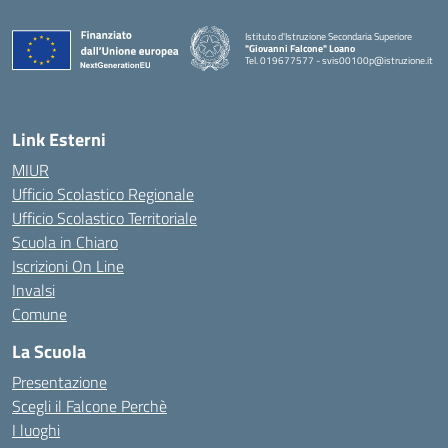
Istituto d'Istruzione Secondaria Superiore
"Giovanni Falcone" Loano
Tel. 019677577 - svis00100p@istruzione.it
— Visita la pagina iniziale della scuola
Link Esterni
MIUR
Ufficio Scolastico Regionale
Ufficio Scolastico Territoriale
Scuola in Chiaro
Iscrizioni On Line
Invalsi
Comune
La Scuola
Presentazione
Scegli il Falcone Perchè
I luoghi