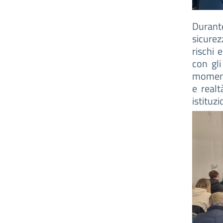
Durante
sicurez
rischi 
con gli
momento
e realt
istituz