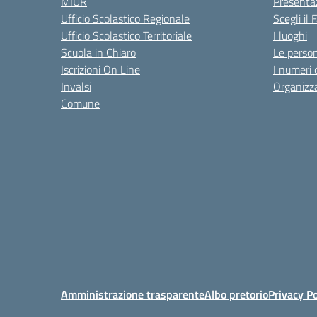
MIUR
Presenta
Ufficio Scolastico Regionale
Scegli il
Ufficio Scolastico Territoriale
I luoghi
Scuola in Chiaro
Le perso
Iscrizioni On Line
I numeri 
Invalsi
Organizz
Comune
Amministrazione trasparente
Albo pretorio
Privacy Po