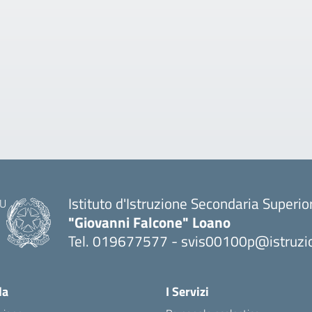
Istituto d'Istruzione Secondaria Superio
"Giovanni Falcone" Loano
Tel. 019677577 - svis00100p@istruzio
— Visita la pagina iniziale della scuola
la
I Servizi