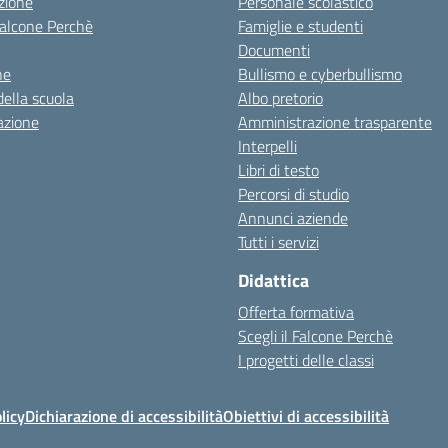
zione
Personale scolastico
 Falcone Perchè
Famiglie e studenti
Documenti
ne
Bullismo e cyberbullismo
della scuola
Albo pretorio
azione
Amministrazione trasparente
Interpelli
Libri di testo
Percorsi di studio
Annunci aziende
Tutti i servizi
Didattica
Offerta formativa
Scegli il Falcone Perchè
I progetti delle classi
licy
Dichiarazione di accessibilità
Obiettivi di accessibilità