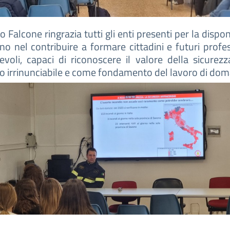
to Falcone ringrazia tutti gli enti presenti per la dispon
no nel contribuire a formare cittadini e futuri profes
voli, capaci di riconoscere il valore della sicure
io irrinunciabile e come fondamento del lavoro di dom