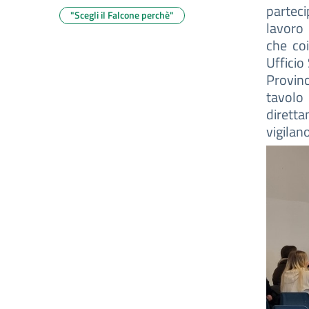
parteci
"Scegli il Falcone perchè"
lavoro 
che coi
Ufficio
Provinc
tavolo
diretta
vigilan