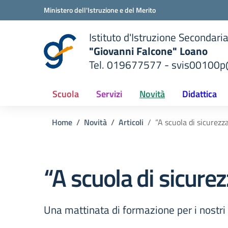
Vai ai contenuti
Vai al menu di navigazione
Vai al footer
Ministero dell'Istruzione e del Merito
Istituto d'Istruzione Secondari
"Giovanni Falcone" Loano
Tel. 019677577 - svis00100p@
— Visita la pagina iniziale del
ella scuola
Scuola
Servizi
Novità
Didattica
Home
Novità
Articoli
“A scuola di sicurezz
“A scuola di sicure
Una mattinata di formazione per i nostri