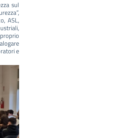
ezza sul
urezza”,
co, ASL,
striali,
 proprio
alogare
ratori e