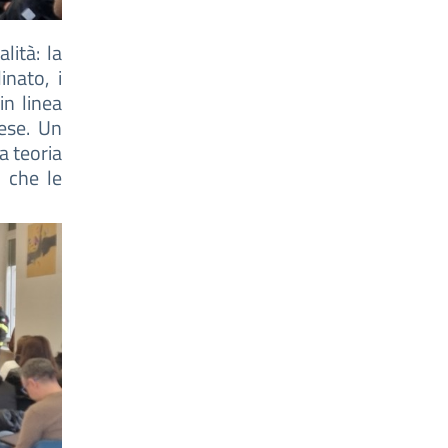
lità: la
inato, i
in linea
nese. Un
a teoria
ò che le