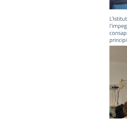
L’Istitu
l’impeg
consape
princip