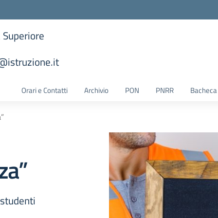
a Superiore
istruzione.it
la scuola
Orari e Contatti
Archivio
PON
PNRR
Bacheca 
a”
zza”
 studenti