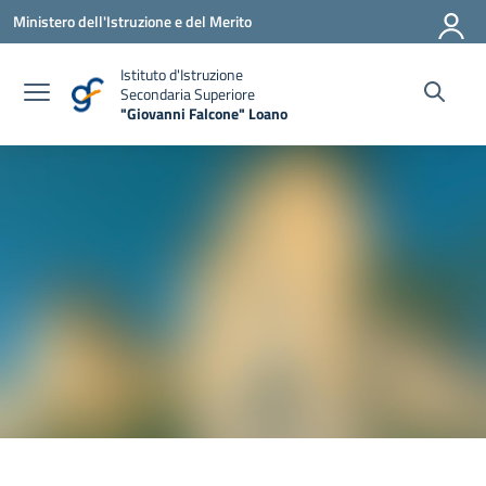
Vai ai contenuti
Vai al menu di navigazione
Vai al footer
Ministero dell'Istruzione e del Merito
Istituto d'Istruzione
Secondaria Superiore
"Giovanni Falcone" Loano
— Visita la pagina iniziale della scuola