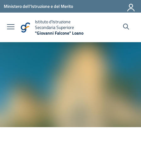
Vai ai contenuti
Vai al menu di navigazione
Vai al footer
Ministero dell'Istruzione e del Merito
Istituto d'Istruzione
Secondaria Superiore
"Giovanni Falcone" Loano
— Visita la pagina iniziale della scuola