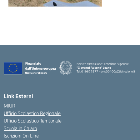
Istituto d'Istruzione Secondaria Superiore
"Giovanni Falcone" Loano
Tel. 019677577 - svis00100p@istruzione.it
— Visita la pagina iniziale della scuola
Link Esterni
MIUR
Ufficio Scolastico Regionale
Ufficio Scolastico Territoriale
Scuola in Chiaro
Iscrizioni On Line