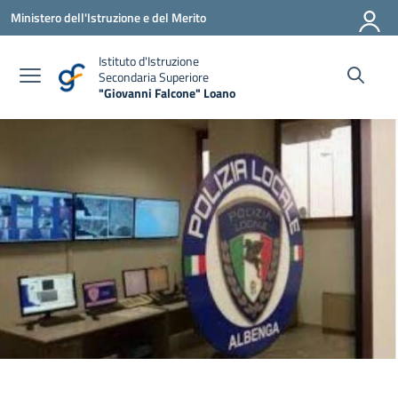
Vai ai contenuti
Vai al menu di navigazione
Vai al footer
Ministero dell'Istruzione e del Merito
Istituto d'Istruzione
Secondaria Superiore
"Giovanni Falcone" Loano
— Visita la pagina iniziale della scuola