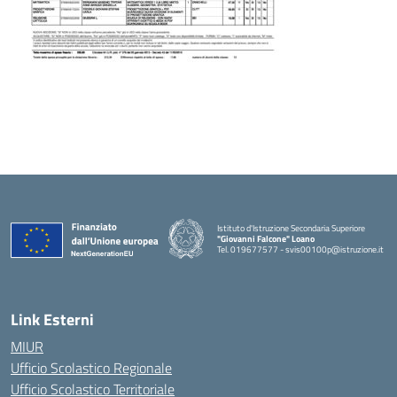
Istituto d'Istruzione Secondaria Superiore
"Giovanni Falcone" Loano
Tel. 019677577 - svis00100p@istruzione.it
— Visita la pagina iniziale della scuola
Link Esterni
MIUR
Ufficio Scolastico Regionale
Ufficio Scolastico Territoriale