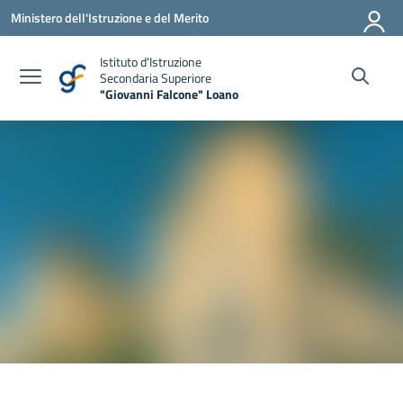
Vai ai contenuti
Vai al menu di navigazione
Vai al footer
Ministero dell'Istruzione e del Merito
Istituto d'Istruzione
Secondaria Superiore
"Giovanni Falcone" Loano
— Visita la pagina iniziale della scuola