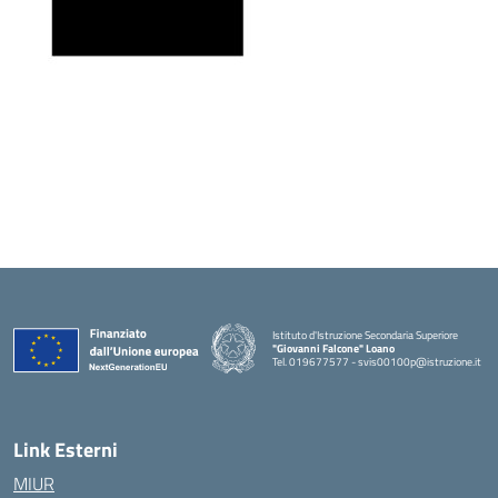
Istituto d'Istruzione Secondaria Superiore
"Giovanni Falcone" Loano
Tel. 019677577 - svis00100p@istruzione.it
— Visita la pagina iniziale della scuola
Link Esterni
MIUR