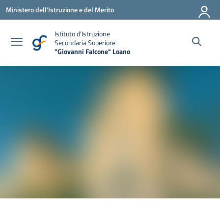
Vai ai contenuti
Vai al menu di navigazione
Vai al footer
Ministero dell'Istruzione e del Merito
Istituto d'Istruzione
Secondaria Superiore
"Giovanni Falcone" Loano
— Visita la pagina iniziale della scuola